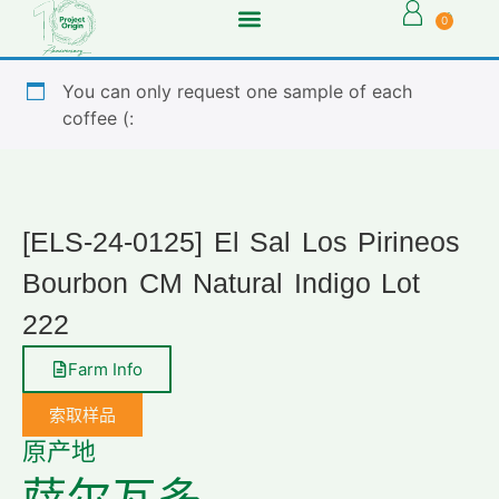
0
You can only request one sample of each
coffee (:
[ELS-24-0125] El Sal Los Pirineos
Bourbon CM Natural Indigo Lot
222
Farm Info
索取样品
原产地