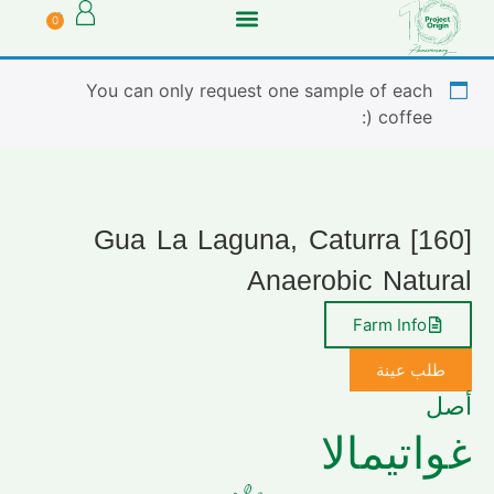
0
You can only request one sample of each
coffee (:
[160] Gua La Laguna, Caturra
Anaerobic Natural
Farm Info
طلب عينة
أصل
غواتيمالا