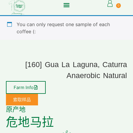
0
You can only request one sample of each
coffee (:
[160] Gua La Laguna, Caturra
Anaerobic Natural
Farm Info
索取样品
原产地
危地马拉