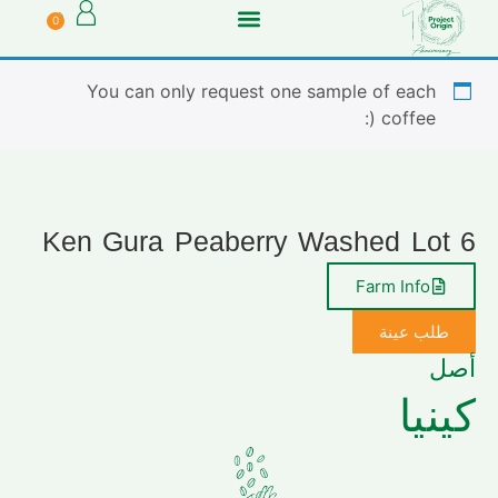
0
You can only request one sample of each
coffee (:
Ken Gura Peaberry Washed Lot 6
Farm Info
طلب عينة
أصل
كينيا