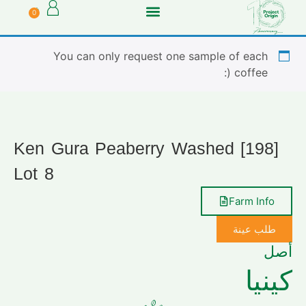
0
You can only request one sample of each
coffee (:
[198] Ken Gura Peaberry Washed
Lot 8
Farm Info
طلب عينة
أصل
كينيا