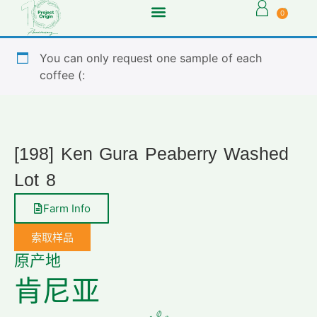
0
You can only request one sample of each
coffee (:
[198] Ken Gura Peaberry Washed
Lot 8
Farm Info
索取样品
原产地
肯尼亚