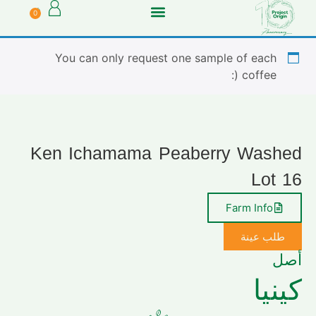
0
You can only request one sample of each
coffee (:
Ken Ichamama Peaberry Washed
Lot 16
Farm Info
طلب عينة
أصل
كينيا