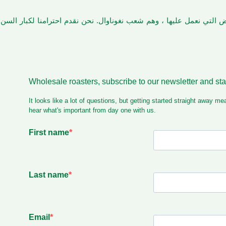
أرض التي نعمل عليها ، وهم شعب نغوناوال. نحن نقدم احترامنا لكبار الس