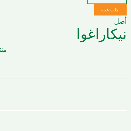
طلب عينة
أصل
نيكاراغوا
منت