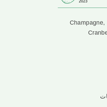
2023
Champagne, C
Cranbe
ات