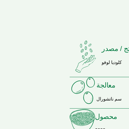
ج / مصدر
كلوديا لوفو
معالجة
سم ناتشورال
محصول