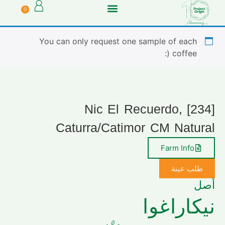
0
You can only request one sample of each
coffee (:
[234] Nic El Recuerdo,
Caturra/Catimor CM Natural
Farm Info
طلب عينة
أصل
نيكاراغوا