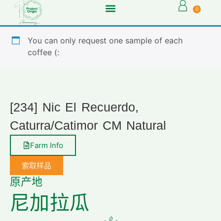
0
You can only request one sample of each
coffee (:
[234] Nic El Recuerdo,
Caturra/Catimor CM Natural
Farm Info
索取样品
原产地
尼加拉瓜