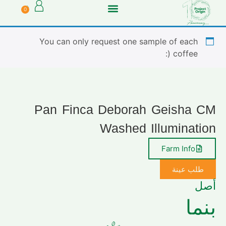
0
You can only request one sample of each
coffee (:
Pan Finca Deborah Geisha CM
Washed Illumination
Farm Info
طلب عينة
أصل
بنما