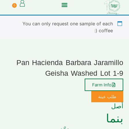
0
You can only request one sample of each
coffee (:
Pan Hacienda Barbara Jaramillo
Geisha Washed Lot 1-9
Farm Info
طلب عينة
أصل
بنما