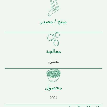
منتج / مصدر
معالجة
مغسول
محصول
2024