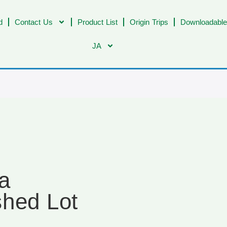
d
Contact Us
Product List
Origin Trips
Downloadable
JA
a
shed Lot