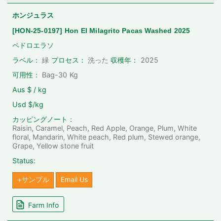
ホンジュラス
[HON-25-0197] Hon El Milagrito Pacas Washed 2025
ペドロエラソ
2025
ラベル：
緑
プロセス：
洗った
収穫年：
可用性：
Bag-30
Kg
Aus $ / kg
Usd $/kg
カッピングノート：
Raisin, Caramel, Peach, Red Apple, Orange, Plum, White
floral, Mandarin, White peach, Red plum, Stewed orange,
Grape, Yellow stone fruit
Status:
+サンプル
Email Us
Farm Info