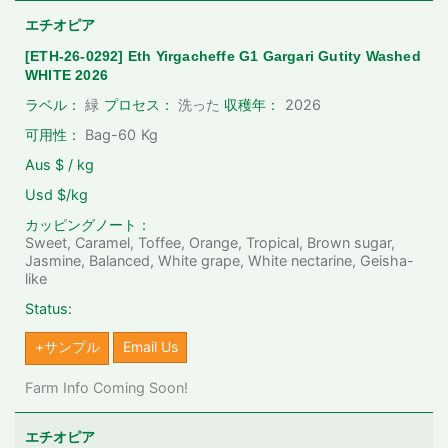
エチオピア
[ETH-26-0292] Eth Yirgacheffe G1 Gargari Gutity Washed
WHITE 2026
2026
ラベル：
緑
プロセス：
洗った
収穫年：
可用性：
Bag-60
Kg
Aus $ / kg
Usd $/kg
カッピングノート：
Sweet, Caramel, Toffee, Orange, Tropical, Brown sugar,
Jasmine, Balanced, White grape, White nectarine, Geisha-
like
Status:
+サンプル
Email Us
Farm Info Coming Soon!
エチオピア