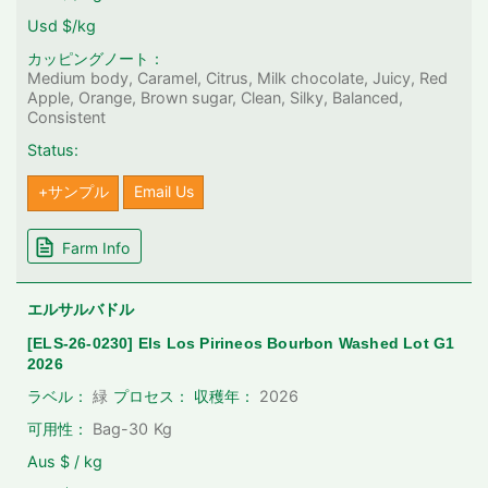
Usd $/kg
カッピングノート：
Medium body, Caramel, Citrus, Milk chocolate, Juicy, Red
Apple, Orange, Brown sugar, Clean, Silky, Balanced,
Consistent
Status:
+サンプル
Email Us
Farm Info
エルサルバドル
[ELS-26-0230] Els Los Pirineos Bourbon Washed Lot G1
2026
2026
ラベル：
緑
プロセス：
収穫年：
可用性：
Bag-30
Kg
Aus $ / kg