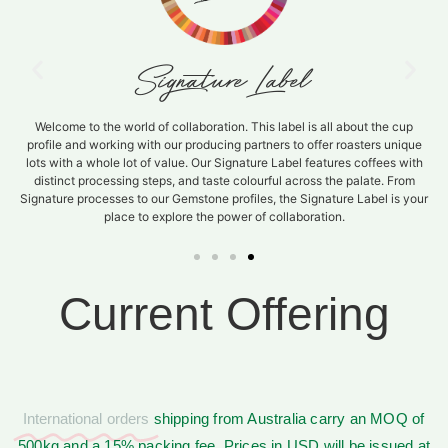
ature Label
Regio
Your high volume coffee needs a
offers profile-focused lots from var
aboration. This label is all about the cup
consistent in quality, and availa
producing partners to offer roasters unique
available 
. Our Signature Label features coffees with
nd taste colourful across the palate. From
stone profiles, the Signature Label is your
e the power of collaboration.
Current Offering
International orders
shipping from Australia carry an MOQ of
500kg and a 15% packing fee. Prices in USD will be issued at