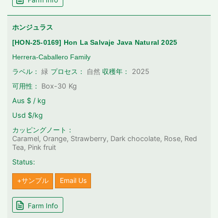
ホンジュラス
[HON-25-0169] Hon La Salvaje Java Natural 2025
Herrera-Caballero Family
2025
ラベル：
緑
プロセス：
自然
収穫年：
可用性：
Box-30
Kg
Aus $ / kg
Usd $/kg
カッピングノート：
Caramel, Orange, Strawberry, Dark chocolate, Rose, Red
Tea, Pink fruit
Status:
+サンプル
Email Us
Farm Info