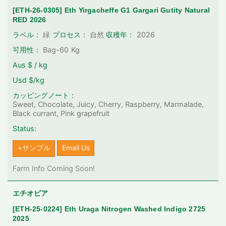
[ETH-26-0305] Eth Yirgacheffe G1 Gargari Gutity Natural
RED 2026
2026
ラベル：
緑
プロセス：
自然
収穫年：
可用性：
Bag-60
Kg
Aus $ / kg
Usd $/kg
カッピングノート：
Sweet, Chocolate, Juicy, Cherry, Raspberry, Marmalade,
Black currant, Pink grapefruit
Status:
+サンプル
Email Us
Farm Info Coming Soon!
エチオピア
[ETH-25-0224] Eth Uraga Nitrogen Washed Indigo 2725
2025