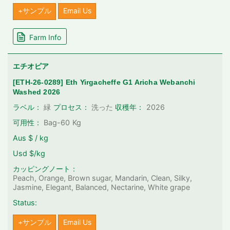
+サンプル
Email Us
Farm Info
エチオピア
[ETH-26-0289] Eth Yirgacheffe G1 Aricha Webanchi
Washed 2026
2026
ラベル：
緑
プロセス：
洗った
収穫年：
可用性：
Bag-60
Kg
Aus $ / kg
Usd $/kg
カッピングノート：
Peach, Orange, Brown sugar, Mandarin, Clean, Silky,
Jasmine, Elegant, Balanced, Nectarine, White grape
Status:
+サンプル
Email Us