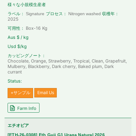
様々な小規模生産者
ラベル：
Signature
プロセス：
Nitrogen washed
収穫年：
2025
可用性：
Box-16
Kg
Aus $ / kg
Usd $/kg
カッピングノート：
Chocolate, Orange, Strawberry, Tropical, Clean, Grapefruit,
Mulberry, Blackberry, Dark cherry, Baked plum, Dark
currant
Status:
+サンプル
Email Us
Farm Info
エチオピア
[ETH-26-0308] Eth Guji G1 Uraga Natural 2026