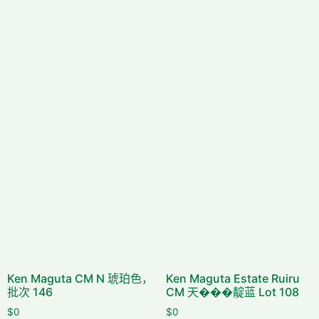
Ken Maguta CM N 琥珀色，
Ken Maguta Estate Ruiru
批次 146
CM 天���靛蓝 Lot 108
$
0
$
0