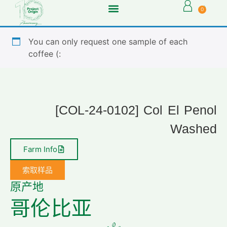
0
You can only request one sample of each
coffee (:
[COL-24-0102] Col El Penol
Washed
Farm Info
索取样品
原产地
哥伦比亚