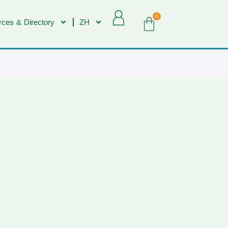
0
ces & Directory
ZH