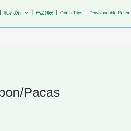
联系我们
产品列表
Origin Trips
Downloadable Resour
rbon/Pacas