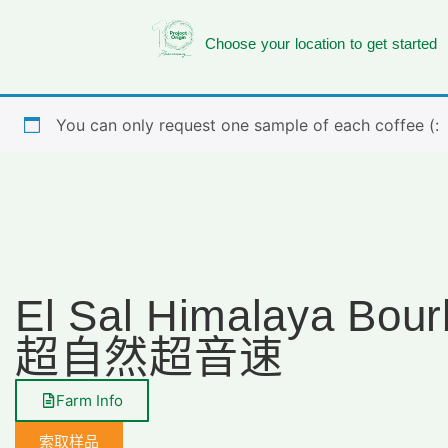
Choose your location to get started
You can only request one sample of each coffee (:
El Sal Himalaya Bou
超自然超音速
Farm Info
索取样品