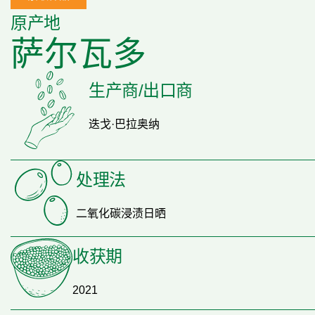
原产地
萨尔瓦多
生产商/出口商
迭戈·巴拉奥纳
处理法
二氧化碳浸渍日晒
收获期
2021