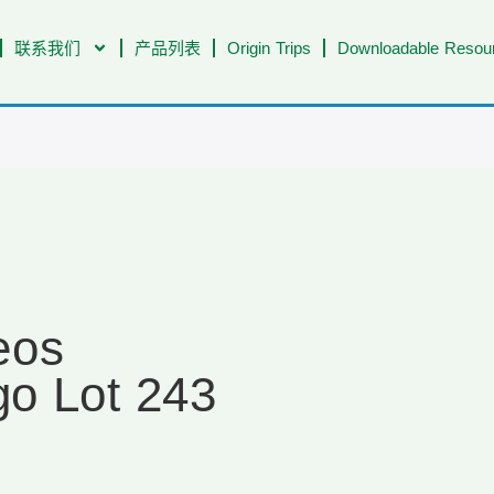
联系我们
产品列表
Origin Trips
Downloadable Resour
eos
o Lot 243