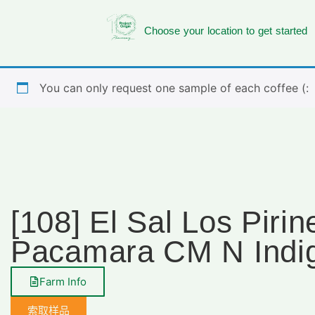
Choose your location to get started
You can only request one sample of each coffee (:
[108] El Sal Los Pirin
Pacamara CM N Indig
Farm Info
索取样品