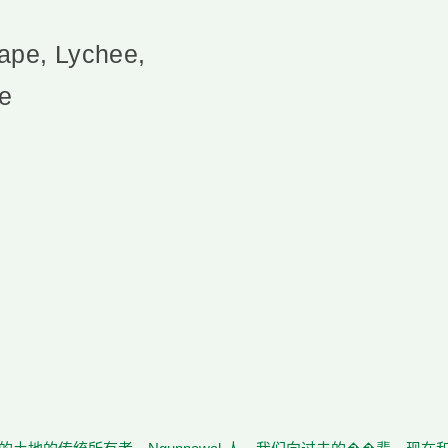
rape, Lychee,
te