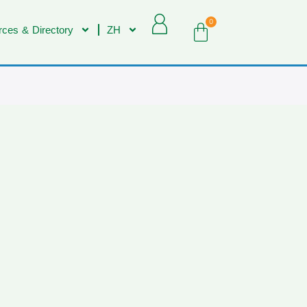
0
ces & Directory
ZH