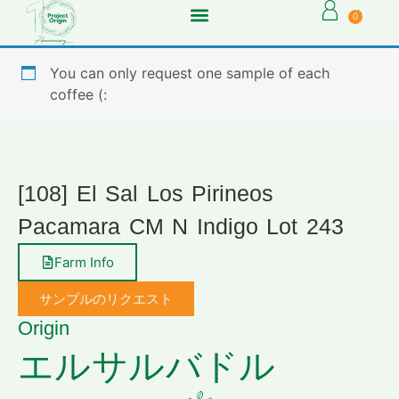
0
You can only request one sample of each
coffee (:
[108] El Sal Los Pirineos
Pacamara CM N Indigo Lot 243
Farm Info
サンプルのリクエスト
Origin
エルサルバドル