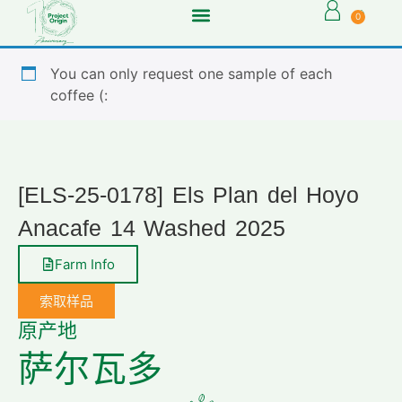
0
You can only request one sample of each
coffee (:
[ELS-25-0178] Els Plan del Hoyo
Anacafe 14 Washed 2025
Farm Info
索取样品
原产地
萨尔瓦多