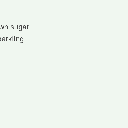
own sugar,
parkling