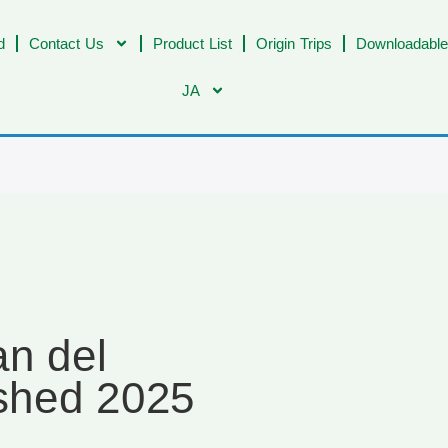
d
Contact Us
Product List
Origin Trips
Downloadable
JA
an del
shed 2025