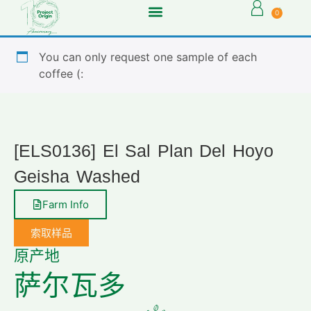
0
You can only request one sample of each
coffee (:
[ELS0136] El Sal Plan Del Hoyo
Geisha Washed
Farm Info
索取样品
原产地
萨尔瓦多