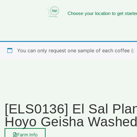
Choose your location to get starte
You can only request one sample of each coffee (:
[ELS0136] El Sal Pla
Hoyo Geisha Washe
Farm Info