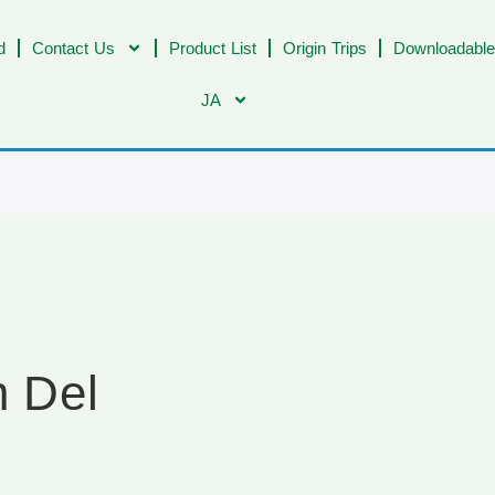
d
Contact Us
Product List
Origin Trips
Downloadable
JA
n Del
d