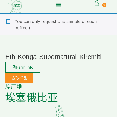
0
You can only request one sample of each
coffee (:
Eth Konga Supernatural Kiremiti
Farm Info
索取样品
原产地
埃塞俄比亚