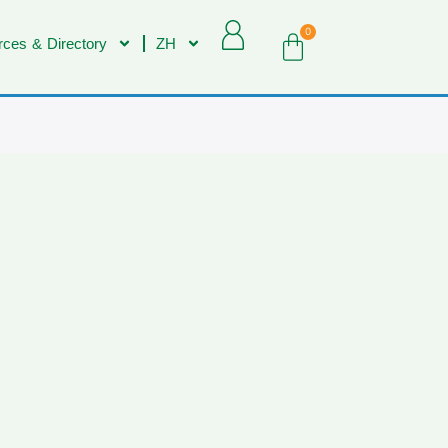
0
ces & Directory
ZH