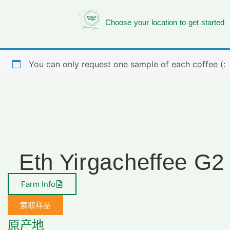
Choose your location to get started
You can only request one sample of each coffee (:
Eth Yirgacheffee 
Farm Info
索取样品
原产地