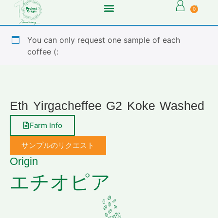
0
You can only request one sample of each
coffee (:
Eth Yirgacheffee G2 Koke Washed
Farm Info
サンプルのリクエスト
Origin
エチオピア