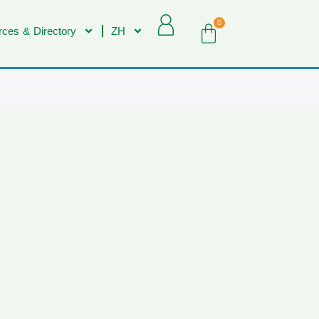
0
ces & Directory
ZH