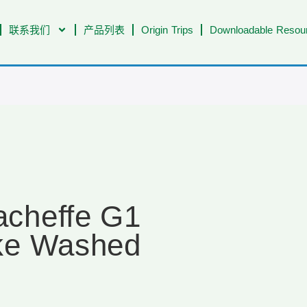
联系我们
产品列表
Origin Trips
Downloadable Resour
acheffe G1
ke Washed