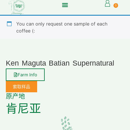
0
You can only request one sample of each
coffee (:
Ken Maguta Batian Supernatural
Farm Info
索取样品
原产地
肯尼亚