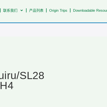
联系我们
产品列表
Origin Trips
Downloadable Resour
uiru/SL28
 H4