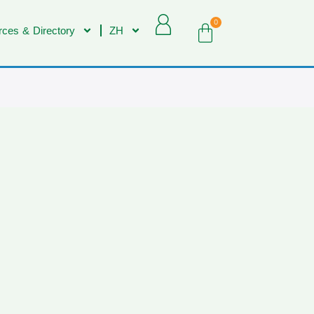
0
ces & Directory
ZH