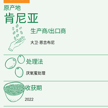
原产地
肯尼亚
生产商/出口商
大卫·恩吉布尼
处理法
厌氧蜜处理
收获期
2022