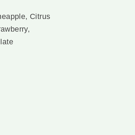
neapple, Citrus
rawberry,
late