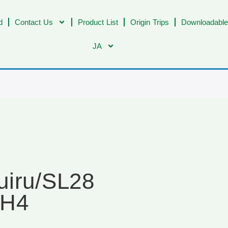
d
Contact Us
Product List
Origin Trips
Downloadable
JA
uiru/SL28
 H4