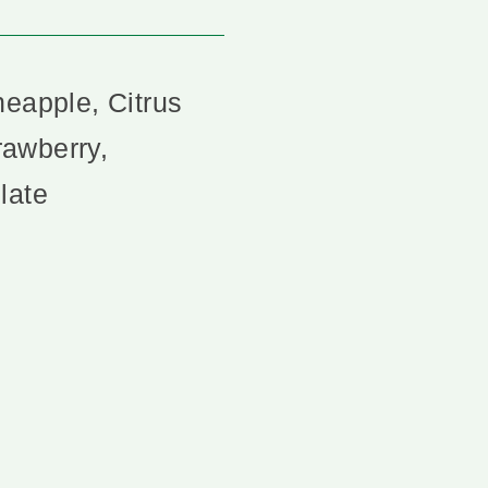
neapple, Citrus
rawberry,
late