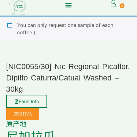
0
You can only request one sample of each
coffee (:
[NIC0055/30] Nic Regional Picaflor,
Dipilto Caturra/Catuai Washed –
30kg
Farm Info
索取样品
原产地