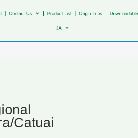
d
Contact Us
Product List
Origin Trips
Downloadable
JA
ional
rra/Catuai