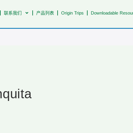
联系我们
产品列表
Origin Trips
Downloadable Resour
quita