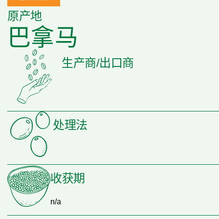
原产地
巴拿马
生产商/出口商
处理法
收获期
n/a