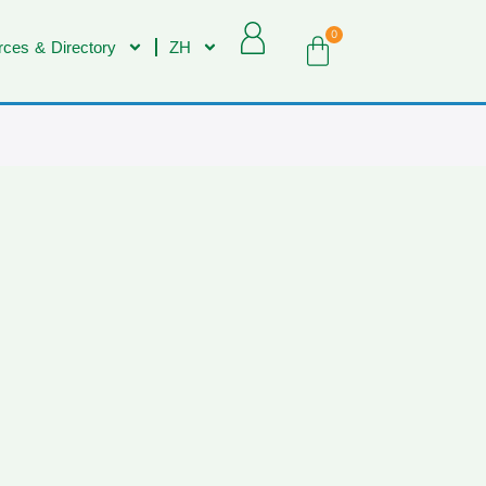
0
ces & Directory
ZH