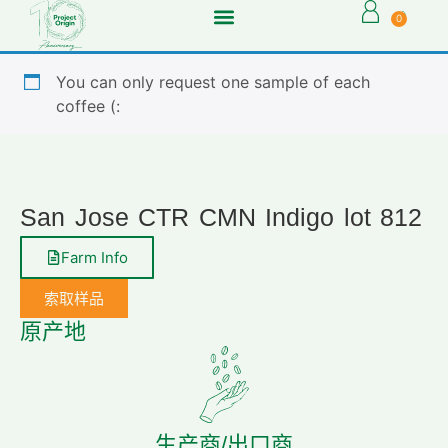
0
You can only request one sample of each
coffee (:
San Jose CTR CMN Indigo lot 812
Farm Info
索取样品
原产地
生产商/出口商