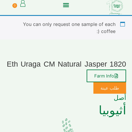
0
You can only request one sample of each
coffee (:
Eth Uraga CM Natural Jasper 1820
Farm Info
طلب عينة
أصل
أثيوبيا