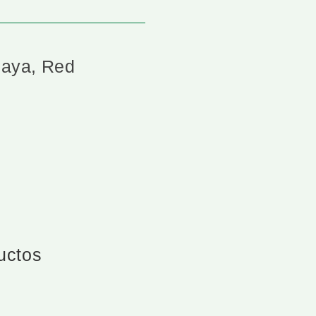
paya, Red
ductos