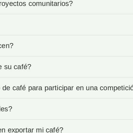
royectos comunitarios?
cen?
e su café?
e café para participar en una competici
des?
n exportar mi café?