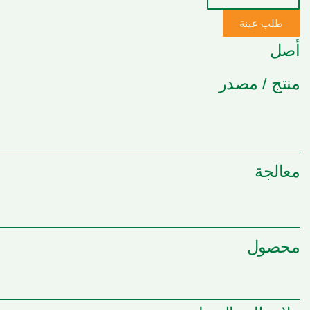
طلب عينة
أصل
منتج / مصدر
معالجة
محصول