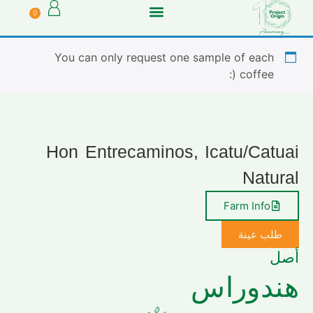
0
You can only request one sample of each
coffee (:
Hon Entrecaminos, Icatu/Catuai
Natural
Farm Info
طلب عينة
أصل
هندوراس