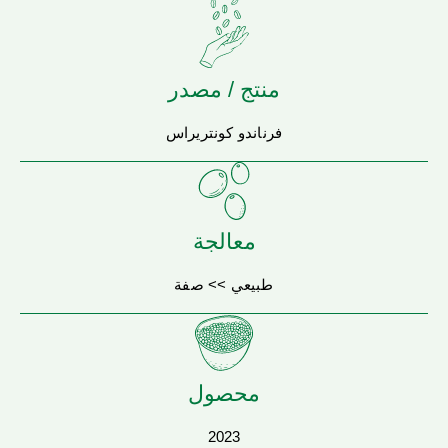
منتج / مصدر
فرناندو كونتريراس
معالجة
طبيعي >> صفة
محصول
2023