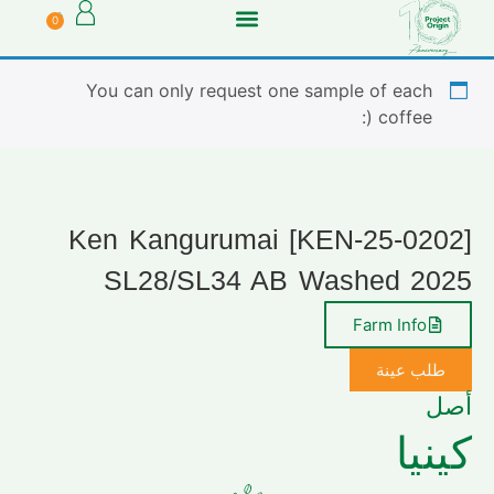
0
You can only request one sample of each
coffee (:
[KEN-25-0202] Ken Kangurumai
SL28/SL34 AB Washed 2025
Farm Info
طلب عينة
أصل
كينيا