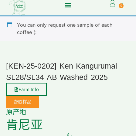
0
You can only request one sample of each
coffee (:
[KEN-25-0202] Ken Kangurumai
SL28/SL34 AB Washed 2025
Farm Info
索取样品
原产地
肯尼亚