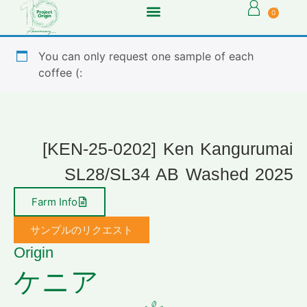
0
You can only request one sample of each
coffee (:
[KEN-25-0202] Ken Kangurumai
SL28/SL34 AB Washed 2025
Farm Info
サンプルのリクエスト
Origin
ケニア