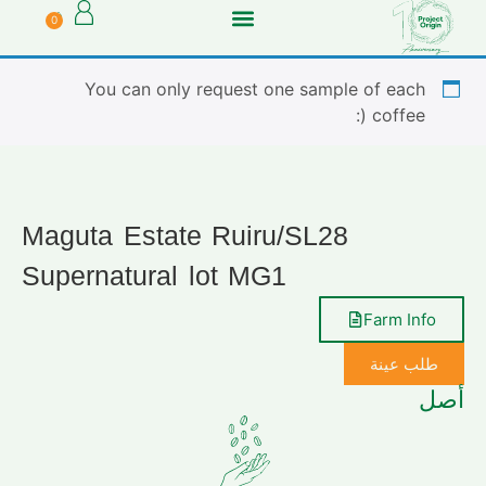
0
You can only request one sample of each
coffee (:
Maguta Estate Ruiru/SL28
Supernatural lot MG1
Farm Info
طلب عينة
أصل