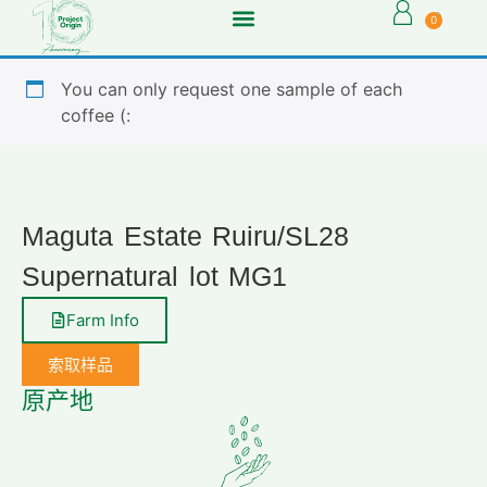
0
You can only request one sample of each
coffee (:
Maguta Estate Ruiru/SL28
Supernatural lot MG1
Farm Info
索取样品
原产地