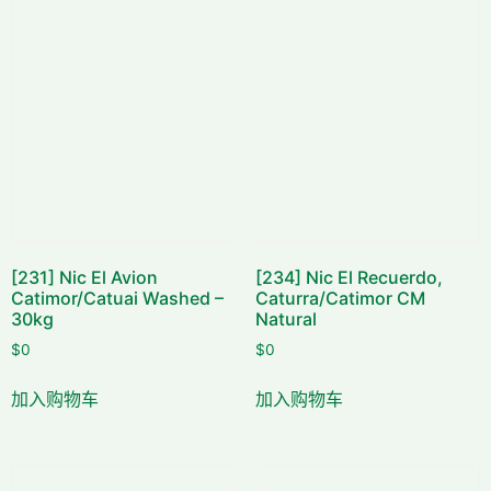
[231] Nic El Avion
[234] Nic El Recuerdo,
Catimor/Catuai Washed –
Caturra/Catimor CM
30kg
Natural
$
0
$
0
加入购物车
加入购物车