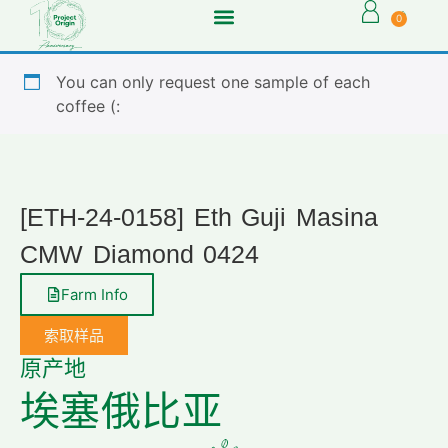
0
You can only request one sample of each
coffee (:
[ETH-24-0158] Eth Guji Masina
CMW Diamond 0424
Farm Info
索取样品
原产地
埃塞俄比亚