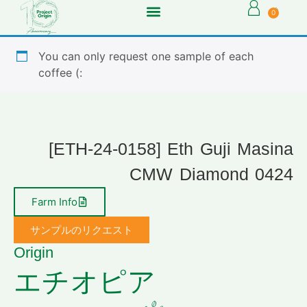
0
You can only request one sample of each
coffee (:
[ETH-24-0158] Eth Guji Masina
CMW Diamond 0424
Farm Info
サンプルのリクエスト
Origin
エチオピア