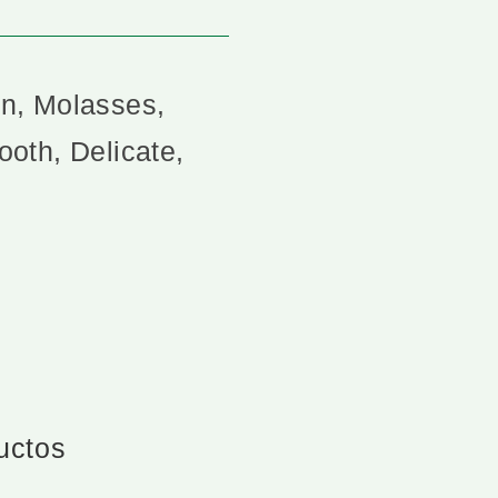
n, Molasses,
oth, Delicate,
ductos