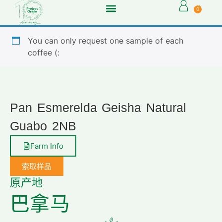
0
You can only request one sample of each
coffee (:
Pan Esmerelda Geisha Natural
Guabo 2NB
Farm Info
索取样品
原产地
巴拿马